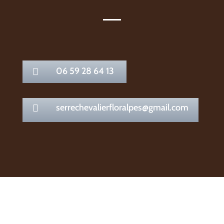
06 59 28 64 13

serrechevalierfloralpes@gmail.com
