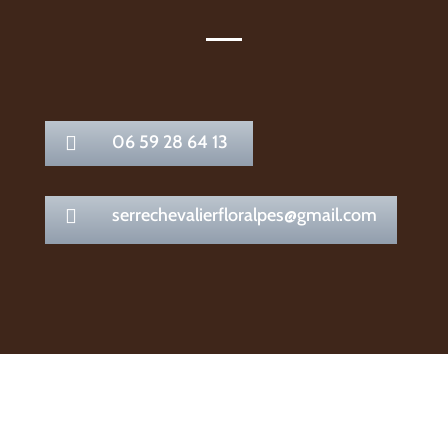
06 59 28 64 13

serrechevalierfloralpes@gmail.com
