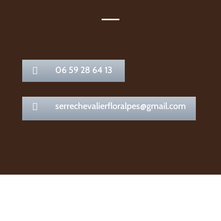
06 59 28 64 13

serrechevalierfloralpes@gmail.com
