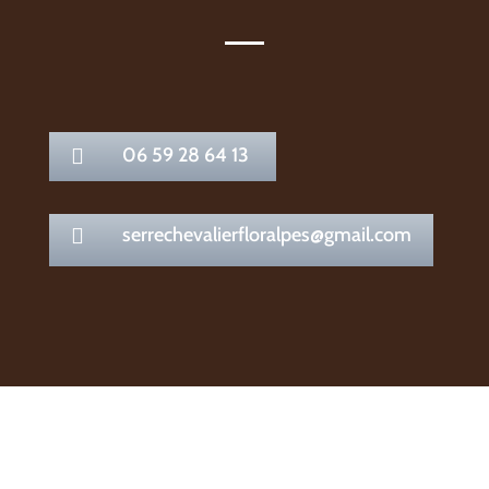
06 59 28 64 13

serrechevalierfloralpes@gmail.com
