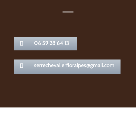
06 59 28 64 13

serrechevalierfloralpes@gmail.com
