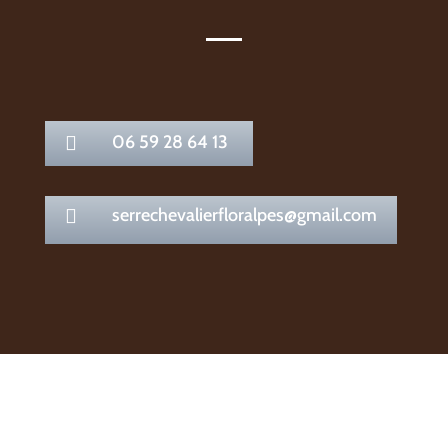
06 59 28 64 13

serrechevalierfloralpes@gmail.com
