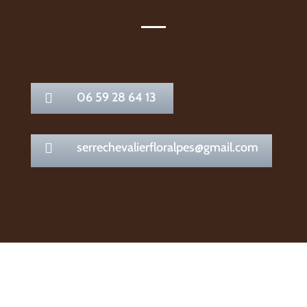
06 59 28 64 13

serrechevalierfloralpes@gmail.com
