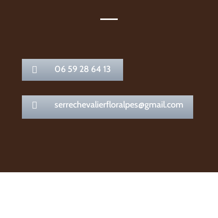
06 59 28 64 13

serrechevalierfloralpes@gmail.com
