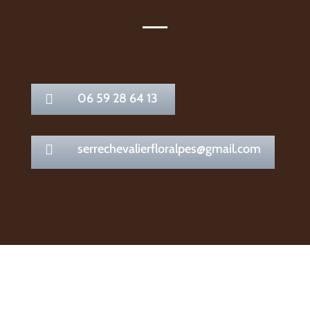
06 59 28 64 13

serrechevalierfloralpes@gmail.com
