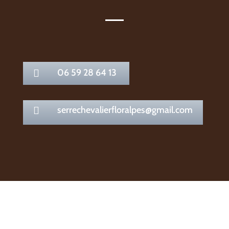
06 59 28 64 13

serrechevalierfloralpes@gmail.com
