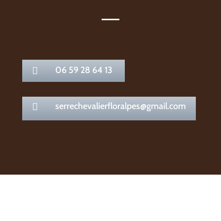
06 59 28 64 13

serrechevalierfloralpes@gmail.com
